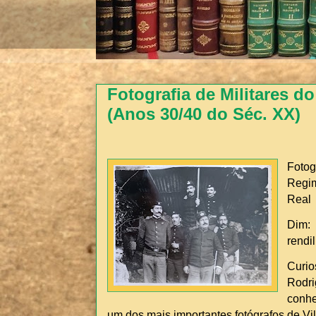
Fotografia de Militares do
(Anos 30/40 do Séc. XX)
Foto
Regim
Real
Dim
rendi
Curi
Rodri
conhe
um dos mais importantes fotógrafos de Vi