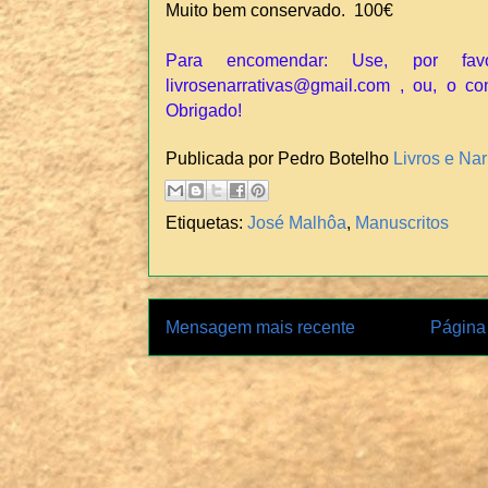
Muito bem conservado. 100€
Para encomendar: Use, por fav
livrosenarrativas@gmail.com , ou, o co
Obrigado!
Publicada por Pedro Botelho
Livros e Nar
Etiquetas:
José Malhôa
,
Manuscritos
Mensagem mais recente
Página 