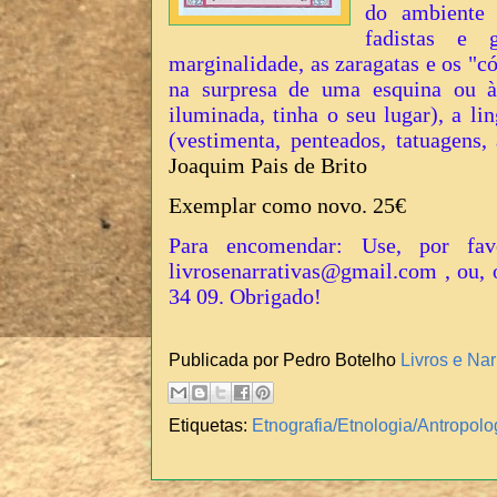
do ambiente 
fadistas e 
marginalidade, as zaragatas e os "c
na surpresa de uma esquina ou 
iluminada, tinha o seu lugar), a li
(vestimenta, penteados, tatuagens, 
Joaquim Pais de Brito
Exemplar como novo. 25€
Para encomendar: Use, por fav
livrosenarrativas@gmail.com , ou, 
34 09. Obrigado!
Publicada por Pedro Botelho
Livros e Nar
Etiquetas:
Etnografia/Etnologia/Antropolo