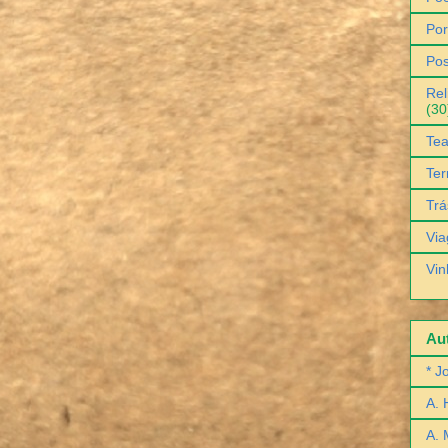
Por
Pos
Rel
(30
Tea
Ter
Trá
Via
Vin
Aut
* J
A. 
A. 