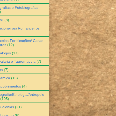
grafias e Fotobiografias
)
sil
(8)
cioneiros\ Romanceiros
telos-Fortificações/ Casas
bres
(12)
álogos
(17)
alaria e Tauromaquia
(7)
ça
(7)
râmica
(16)
scobrimentos
(4)
ografia/Etnologia/Antropolo
(105)
Colónias
(21)
Librismo
(6)