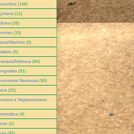
uscritos
(148)
çonaria
(12)
icina
(28)
mórias
(10)
itaria\Marinha
(9)
iliário
(5)
narquia/Nobreza
(64)
ografias
(91)
numentos Nacionais
(50)
sica
(26)
urismo e Vegetarianismo
mismática
(4)
ente
(5)
sia
(85)