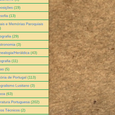
osições
(19)
osofia
(13)
ais e Memórias Paroquiais
)
ografia
(29)
stronomia
(3)
ealogia/Heráldica
(43)
grafia
(11)
ias
(5)
tória de Portugal
(113)
egralismo Lusitano
(3)
boa
(63)
eratura Portuguesa
(202)
ros Técnicos
(2)