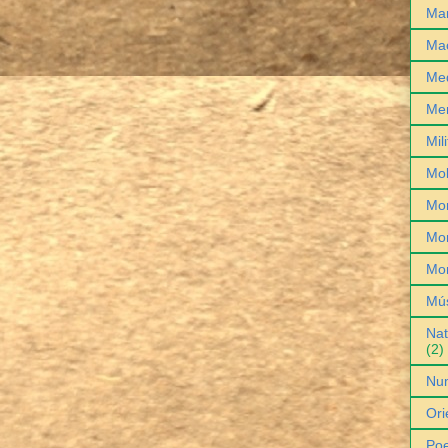
Man
Ma
Med
Me
Mil
Mob
Mo
Mon
Mo
Mú
Nat
(2)
Nu
Ori
Poe