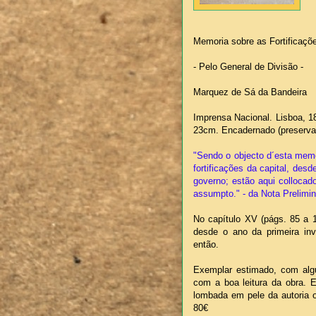
Memoria sobre as Fortificaçõ
- Pelo General de Divisão -
Marquez de Sá da Bandeira
Imprensa Nacional. Lisboa, 18
23cm. Encadernado (preserva
"Sendo o objecto d´esta memo
fortificações da capital, de
governo; estão aqui colloca
assumpto." - da Nota Prelimin
No capítulo XV (págs. 85 a 1
desde o ano da primeira in
então.
Exemplar estimado, com alg
com a boa leitura da obra.
lombada em pele da autoria o
80€