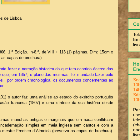
es de Lisboa
Co
Tel
Ema
liv
66. 1.ª Edição. In-8.º, de VIII + 113 (1) páginas. Dim: 15cm x
 as capas de brochura).
Hor
ria fazer a narração historica do que tem ocorrido ácerca das
En
sde que, em 1857, o plano das mesmas, foi mandado fazer pelo
Seg
dos , por ordem chronologica, os documentos concernentes ao
10h
ar
14h
Sá
01) o autor faz uma análise ao estado do exército português
10h
vasão francesa (1807) e uma síntese da sua história desde
Pa
use
umas manchas antigas e marginais que em nada conflituam
tel
(ch
 Encadernação simples em meia inglesa sem cantos e com a
nac
 mestre Fredrico d´Almeida (preserva as capas de brochura).
liv