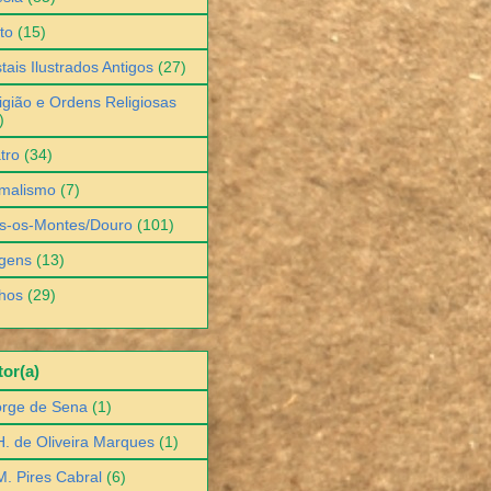
to
(15)
tais Ilustrados Antigos
(27)
igião e Ordens Religiosas
)
tro
(34)
malismo
(7)
s-os-Montes/Douro
(101)
gens
(13)
hos
(29)
or(a)
orge de Sena
(1)
H. de Oliveira Marques
(1)
M. Pires Cabral
(6)