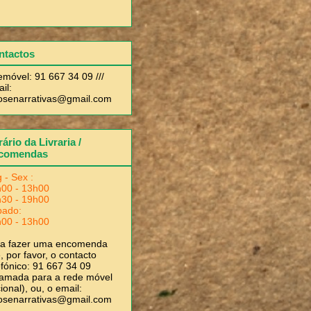
ntactos
emóvel: 91 667 34 09 ///
il:
rosenarrativas@gmail.com
ário da Livraria /
comendas
 - Sex :
00 - 13h00
30 - 19h00
bado:
00 - 13h00
ra fazer uma encomenda
, por favor, o contacto
efónico: 91 667 34 09
amada para a rede móvel
ional), ou, o email:
rosenarrativas@gmail.com