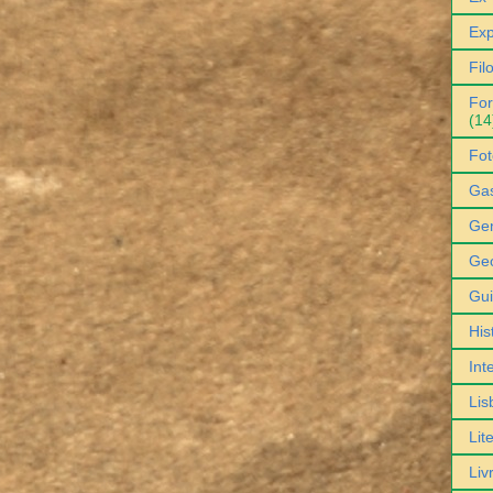
Exp
Fil
For
(14
Fot
Ga
Gen
Geo
Gu
His
Int
Lis
Lit
Liv