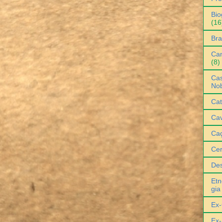
Bio
(16
Bra
Can
(8)
Cas
No
Cat
Cav
Ca
Ce
De
Etn
gia
Ex-
Ex-