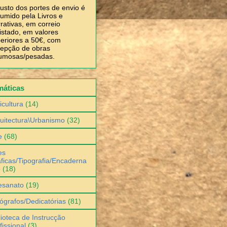
usto dos portes de envio é
umido pela Livros e
rativas, em correio
istado, em valores
eriores a 50€, com
epção de obras
umosas/pesadas.
máticas
icultura
(14)
uitectura\Urbanismo
(32)
e
(68)
es
ficas/Tipografia/Encaderna
o
(18)
esanato
(19)
ógrafos/Dedicatórias
(81)
lioteca de Instrucção
fissional
(3)