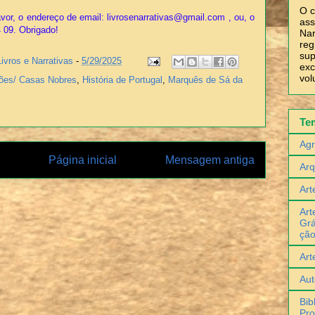
O c
vor, o endereço de email: livrosenarrativas@gmail.com , ou, o
ass
4 09. Obrigado!
Nar
reg
sup
Livros e Narrativas
-
5/29/2025
exc
vol
ções/ Casas Nobres
,
História de Portugal
,
Marquês de Sá da
Te
Agr
Página inicial
Mensagem antiga
Arq
Art
Art
Grá
çã
Art
Aut
Bib
Pro