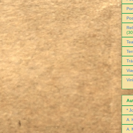
Por
Pos
Rel
(30
Tea
Ter
Trá
Via
Vin
Aut
* J
A. 
A. 