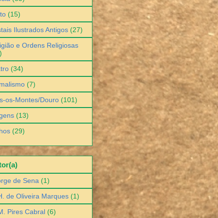
to
(15)
tais Ilustrados Antigos
(27)
igião e Ordens Religiosas
)
tro
(34)
malismo
(7)
s-os-Montes/Douro
(101)
gens
(13)
hos
(29)
or(a)
orge de Sena
(1)
H. de Oliveira Marques
(1)
M. Pires Cabral
(6)