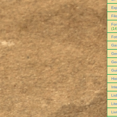
Exp
Fil
For
(14
Fot
Ga
Gen
Geo
Gu
His
Int
Lis
Lit
Liv