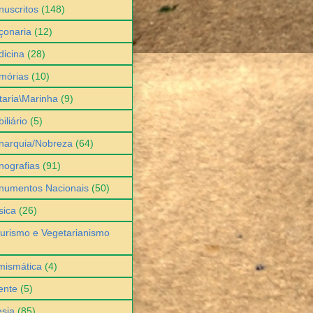
uscritos
(148)
çonaria
(12)
icina
(28)
mórias
(10)
itaria\Marinha
(9)
iliário
(5)
narquia/Nobreza
(64)
ografias
(91)
numentos Nacionais
(50)
sica
(26)
urismo e Vegetarianismo
mismática
(4)
ente
(5)
sia
(85)