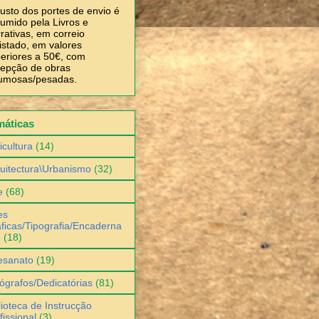
usto dos portes de envio é
umido pela Livros e
rativas, em correio
istado, em valores
eriores a 50€, com
epção de obras
umosas/pesadas.
máticas
icultura
(14)
uitectura\Urbanismo
(32)
e
(68)
es
ficas/Tipografia/Encaderna
o
(18)
esanato
(19)
ógrafos/Dedicatórias
(81)
lioteca de Instrucção
fissional
(3)