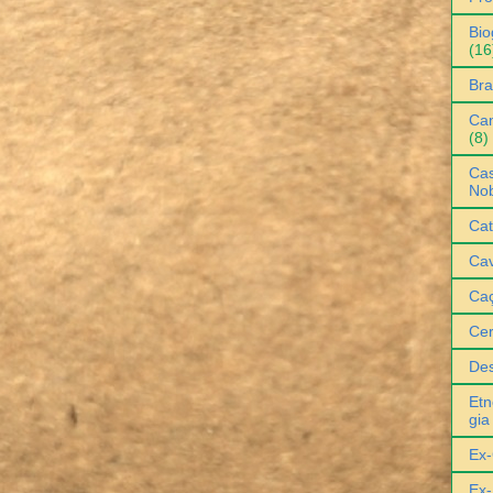
Bio
(16
Bra
Can
(8)
Cas
No
Cat
Cav
Ca
Ce
De
Etn
gia
Ex-
Ex-