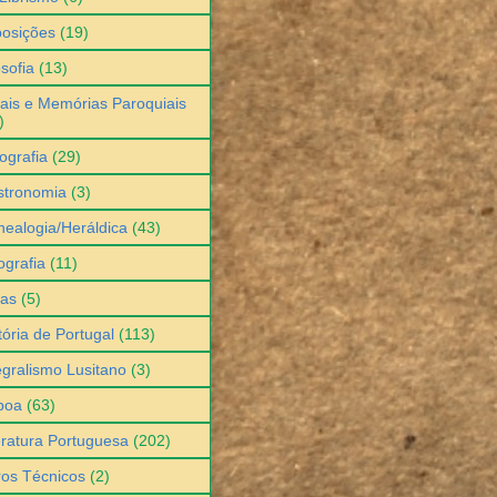
osições
(19)
osofia
(13)
ais e Memórias Paroquiais
)
ografia
(29)
stronomia
(3)
ealogia/Heráldica
(43)
grafia
(11)
ias
(5)
tória de Portugal
(113)
egralismo Lusitano
(3)
boa
(63)
eratura Portuguesa
(202)
ros Técnicos
(2)