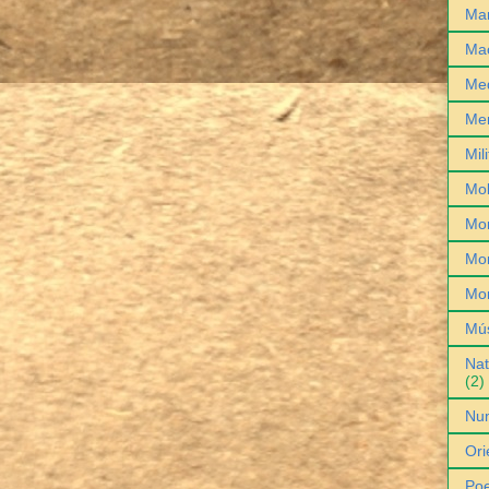
Man
Ma
Med
Me
Mil
Mob
Mo
Mon
Mo
Mú
Nat
(2)
Nu
Ori
Poe