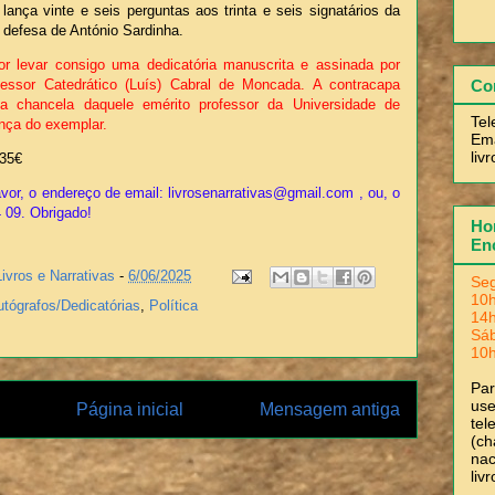
lança vinte e seis perguntas aos trinta e seis signatários da
defesa de António Sardinha.
or levar consigo uma dedicatória manuscrita e assinada por
fessor Catedrático (Luís) Cabral de Moncada. A contracapa
Co
a chancela daquele emérito professor da Universidade de
Tel
nça do exemplar.
Ema
liv
35€
vor, o endereço de email: livrosenarrativas@gmail.com , ou, o
4 09. Obrigado!
Hor
En
Livros e Narrativas
-
6/06/2025
Seg
10h
utógrafos/Dedicatórias
,
Política
14h
Sá
10h
Pa
use
Página inicial
Mensagem antiga
tel
(ch
nac
liv