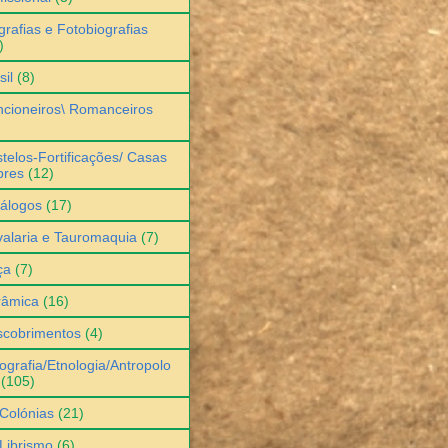
grafias e Fotobiografias
)
sil
(8)
cioneiros\ Romanceiros
telos-Fortificações/ Casas
bres
(12)
álogos
(17)
alaria e Tauromaquia
(7)
ça
(7)
râmica
(16)
scobrimentos
(4)
ografia/Etnologia/Antropolo
(105)
Colónias
(21)
Librismo
(6)