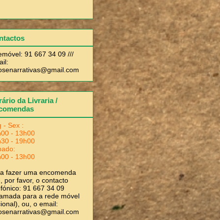
ntactos
emóvel: 91 667 34 09 ///
il:
rosenarrativas@gmail.com
ário da Livraria /
comendas
 - Sex :
00 - 13h00
30 - 19h00
bado:
00 - 13h00
ra fazer uma encomenda
, por favor, o contacto
efónico: 91 667 34 09
amada para a rede móvel
ional), ou, o email:
rosenarrativas@gmail.com