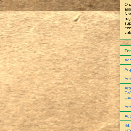
O c
ass
Nar
reg
sup
exc
vol
Te
Agr
Arq
Art
Art
Grá
çã
Art
Aut
Bib
Pro