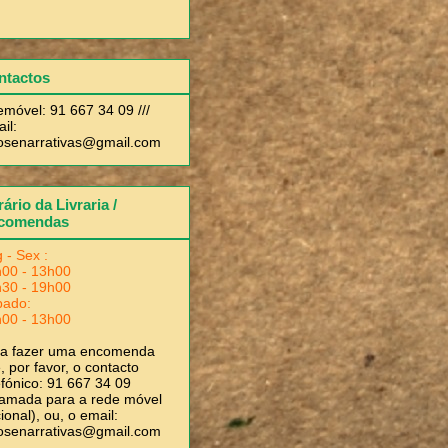
ntactos
emóvel: 91 667 34 09 ///
il:
rosenarrativas@gmail.com
ário da Livraria /
comendas
 - Sex :
00 - 13h00
30 - 19h00
bado:
00 - 13h00
ra fazer uma encomenda
, por favor, o contacto
efónico: 91 667 34 09
amada para a rede móvel
ional), ou, o email:
rosenarrativas@gmail.com