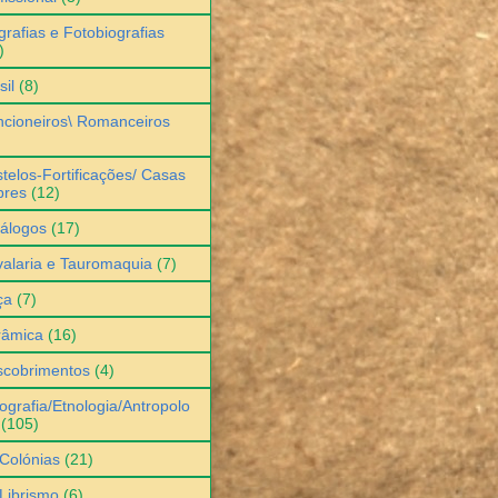
grafias e Fotobiografias
)
sil
(8)
cioneiros\ Romanceiros
telos-Fortificações/ Casas
bres
(12)
álogos
(17)
alaria e Tauromaquia
(7)
ça
(7)
râmica
(16)
scobrimentos
(4)
ografia/Etnologia/Antropolo
(105)
Colónias
(21)
Librismo
(6)