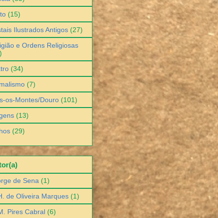
to
(15)
tais Ilustrados Antigos
(27)
igião e Ordens Religiosas
)
tro
(34)
malismo
(7)
s-os-Montes/Douro
(101)
gens
(13)
hos
(29)
or(a)
orge de Sena
(1)
H. de Oliveira Marques
(1)
M. Pires Cabral
(6)