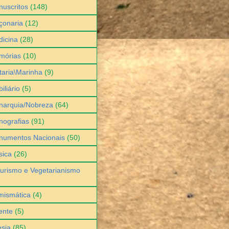
uscritos
(148)
çonaria
(12)
icina
(28)
mórias
(10)
itaria\Marinha
(9)
iliário
(5)
narquia/Nobreza
(64)
ografias
(91)
numentos Nacionais
(50)
sica
(26)
urismo e Vegetarianismo
mismática
(4)
ente
(5)
sia
(85)