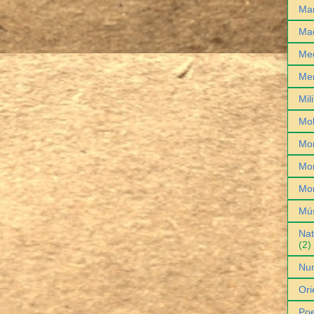
Man
Ma
Med
Me
Mil
Mob
Mo
Mon
Mo
Mú
Nat
(2)
Nu
Ori
Poe