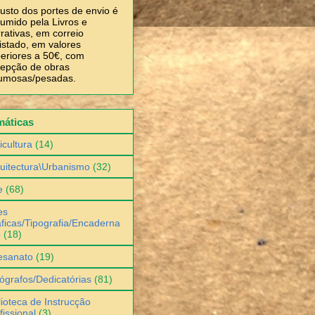
usto dos portes de envio é
umido pela Livros e
rativas, em correio
istado, em valores
eriores a 50€, com
epção de obras
umosas/pesadas.
máticas
icultura
(14)
uitectura\Urbanismo
(32)
e
(68)
es
ficas/Tipografia/Encaderna
o
(18)
esanato
(19)
ógrafos/Dedicatórias
(81)
lioteca de Instrucção
fissional
(3)