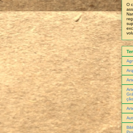
O c
ass
Nar
reg
sup
exc
vol
Te
Agr
Arq
Art
Art
Grá
çã
Art
Aut
Bib
Pro