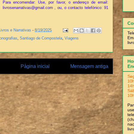
Para encomendar: Use, por favor, o endereço de email:
livrosenarrativas@gmail.com , ou, o contacto telefónico: 91
Co
Livros e Narrativas
-
8/19/2025
Tel
Ema
nografias
,
Santiago de Compostela
,
Viagens
liv
Hor
Página inicial
Mensagem antiga
En
Seg
10h
14h
Sá
10h
Pa
use
tel
(ch
nac
liv