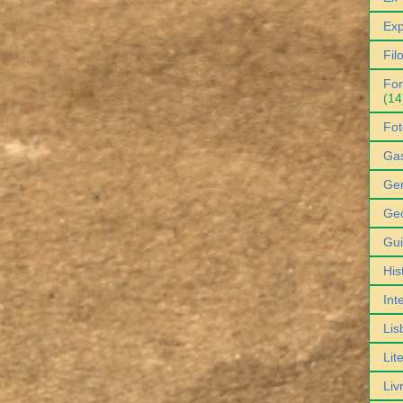
Exp
Fil
For
(14
Fot
Ga
Gen
Geo
Gu
His
Int
Lis
Lit
Liv