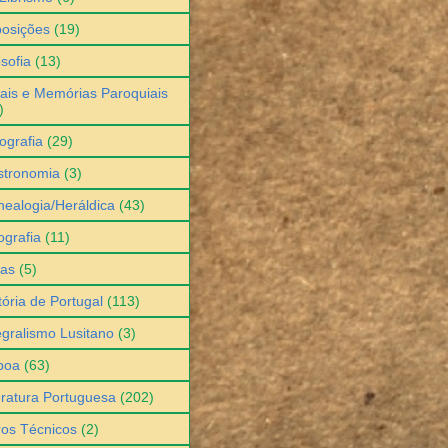
osições
(19)
osofia
(13)
ais e Memórias Paroquiais
)
ografia
(29)
stronomia
(3)
ealogia/Heráldica
(43)
grafia
(11)
ias
(5)
tória de Portugal
(113)
egralismo Lusitano
(3)
boa
(63)
eratura Portuguesa
(202)
ros Técnicos
(2)