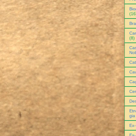
Bio
(16
Bra
Can
(8)
Cas
No
Cat
Cav
Ca
Ce
De
Etn
gia
Ex-
Ex-