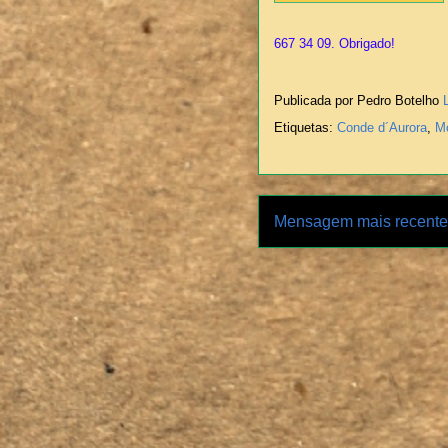
667 34 09. Obrigado!
Publicada por Pedro Botelho
Etiquetas:
Conde d´Aurora
,
Mo
Mensagem mais recente