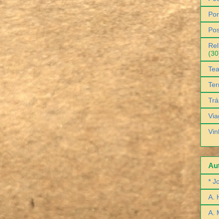
Por
Pos
Rel
(30
Tea
Ter
Trá
Via
Vin
Aut
* J
A. 
A. 