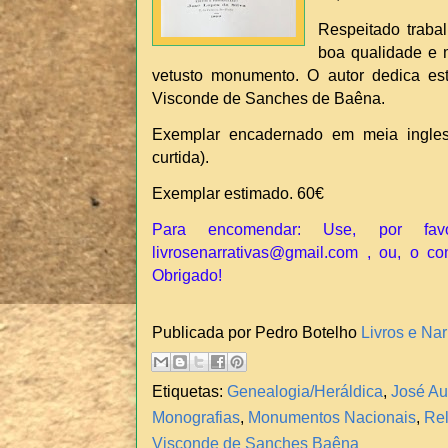
Respeitado traba
boa qualidade e 
vetusto monumento. O autor dedica es
Visconde de Sanches de Baêna.
Exemplar encadernado em meia ingle
curtida).
Exemplar estimado. 60€
Para encomendar: Use, por fav
livrosenarrativas@gmail.com , ou, o co
Obrigado!
Publicada por Pedro Botelho
Livros e Nar
Etiquetas:
Genealogia/Heráldica
,
José Au
Monografias
,
Monumentos Nacionais
,
Rel
Visconde de Sanches Baêna