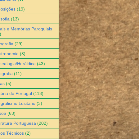
osições
(19)
osofia
(13)
ais e Memórias Paroquiais
)
ografia
(29)
stronomia
(3)
ealogia/Heráldica
(43)
grafia
(11)
ias
(5)
tória de Portugal
(113)
egralismo Lusitano
(3)
boa
(63)
eratura Portuguesa
(202)
ros Técnicos
(2)