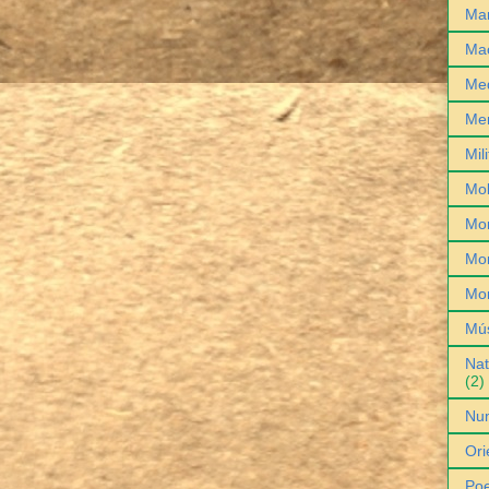
Man
Ma
Med
Me
Mil
Mob
Mo
Mon
Mo
Mú
Nat
(2)
Nu
Ori
Poe