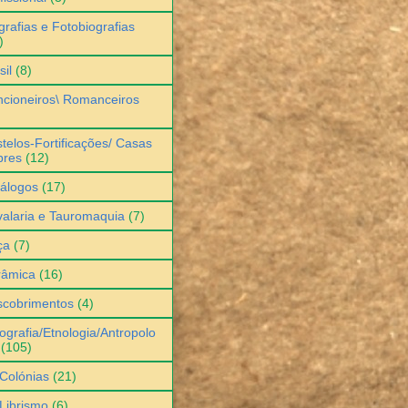
grafias e Fotobiografias
)
sil
(8)
cioneiros\ Romanceiros
telos-Fortificações/ Casas
bres
(12)
álogos
(17)
alaria e Tauromaquia
(7)
ça
(7)
râmica
(16)
scobrimentos
(4)
ografia/Etnologia/Antropolo
(105)
Colónias
(21)
Librismo
(6)