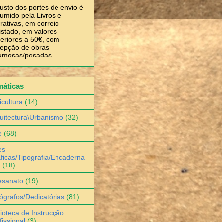
usto dos portes de envio é
umido pela Livros e
rativas, em correio
istado, em valores
eriores a 50€, com
epção de obras
umosas/pesadas.
máticas
icultura
(14)
uitectura\Urbanismo
(32)
e
(68)
es
ficas/Tipografia/Encaderna
o
(18)
esanato
(19)
ógrafos/Dedicatórias
(81)
lioteca de Instrucção
fissional
(3)