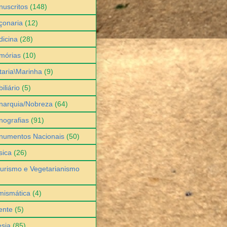
uscritos
(148)
çonaria
(12)
icina
(28)
mórias
(10)
itaria\Marinha
(9)
iliário
(5)
narquia/Nobreza
(64)
ografias
(91)
numentos Nacionais
(50)
sica
(26)
urismo e Vegetarianismo
mismática
(4)
ente
(5)
sia
(85)