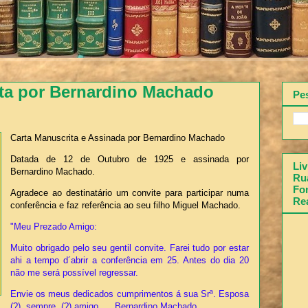
ita por Bernardino Machado
Pe
Carta Manuscrita e Assinada por Bernardino Machado
Datada de 12 de Outubro de 1925 e assinada por
Liv
Bernardino Machado.
Rua
Fon
Agradece ao destinatário um convite para participar numa
Re
conferência e faz referência ao seu filho Miguel Machado.
"Meu Prezado Amigo:
Muito obrigado pelo seu gentil convite. Farei tudo por estar
ahi a tempo d´abrir a conferência em 25. Antes do dia 20
não me será possível regressar.
Envie os meus dedicados cumprimentos á sua Srª. Esposa
(?), sempre, (?) amigo Bernardino Machado