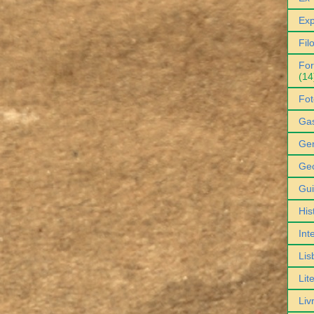
Exp
Fil
For
(14
Fot
Ga
Gen
Geo
Gu
His
Int
Lis
Lit
Liv