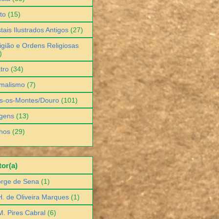
to
(15)
tais Ilustrados Antigos
(27)
igião e Ordens Religiosas
)
tro
(34)
malismo
(7)
s-os-Montes/Douro
(101)
gens
(13)
hos
(29)
or(a)
orge de Sena
(1)
H. de Oliveira Marques
(1)
M. Pires Cabral
(6)