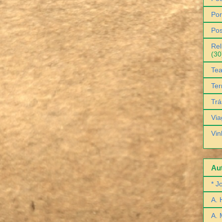
Por
Pos
Rel
(30
Tea
Ter
Trá
Via
Vin
Aut
* J
A. 
A. 