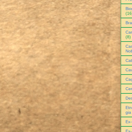
Bio
(16
Bra
Can
(8)
Cas
No
Cat
Cav
Ca
Ce
De
Etn
gia
Ex-
Ex-