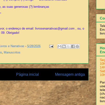
to, as suas generosas (?) lembranças
"
Co
Tel
or, o endereço de email: livrosenarrativas@gmail.com , ou, o
Ema
4 09. Obrigado!
liv
Livros e Narrativas
-
5/28/2026
Hor
En
do
,
Manuscritos
Seg
10h
14h
Sá
Página inicial
Mensagem antiga
10h
Pa
use
tel
(ch
nac
liv