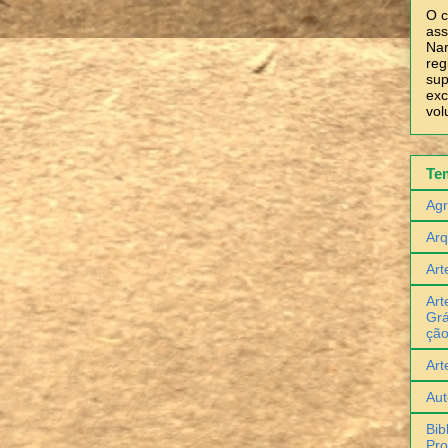
O c
ass
Nar
reg
sup
exc
vol
Te
Agr
Arq
Art
Art
Grá
çã
Art
Aut
Bib
Pro