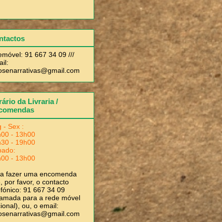
ntactos
emóvel: 91 667 34 09 ///
il:
rosenarrativas@gmail.com
ário da Livraria /
comendas
 - Sex :
00 - 13h00
30 - 19h00
bado:
00 - 13h00
ra fazer uma encomenda
, por favor, o contacto
efónico: 91 667 34 09
amada para a rede móvel
ional), ou, o email:
rosenarrativas@gmail.com