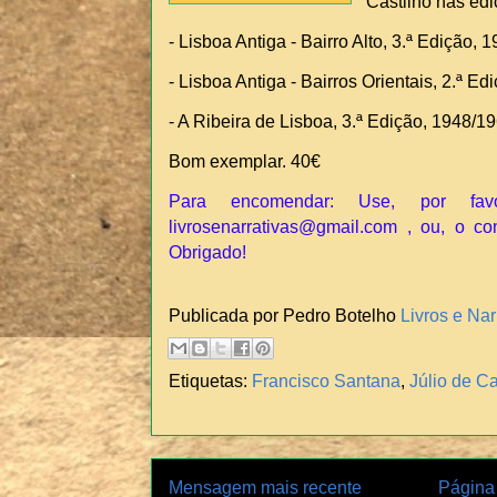
Castilho nas edi
- Lisboa Antiga - Bairro Alto, 3.ª Edição, 
- Lisboa Antiga - Bairros Orientais, 2.ª E
- A Ribeira de Lisboa, 3.ª Edição, 1948/19
Bom exemplar. 40€
Para encomendar: Use, por fav
livrosenarrativas@gmail.com , ou, o co
Obrigado!
Publicada por Pedro Botelho
Livros e Nar
Etiquetas:
Francisco Santana
,
Júlio de Ca
Mensagem mais recente
Página 