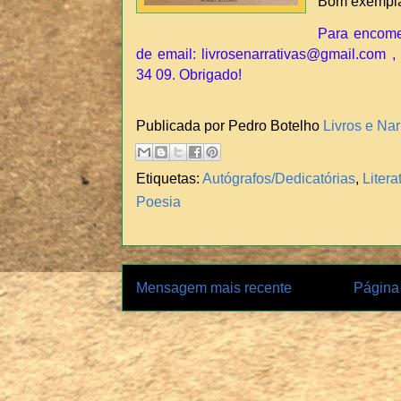
Bom exempl
Para encomen
de email: livrosenarrativas@gmail.com , 
34 09. Obrigado!
Publicada por Pedro Botelho
Livros e Nar
Etiquetas:
Autógrafos/Dedicatórias
,
Liter
Poesia
Mensagem mais recente
Página 